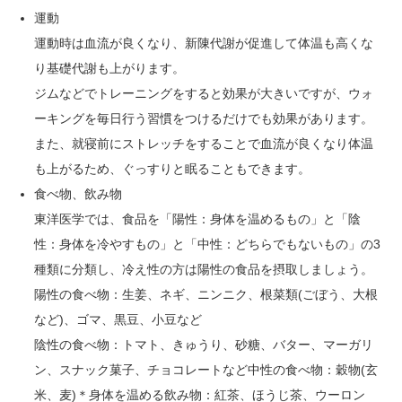
運動
運動時は血流が良くなり、新陳代謝が促進して体温も高くな
り基礎代謝も上がります。
ジムなどでトレーニングをすると効果が大きいですが、ウォ
ーキングを毎日行う習慣をつけるだけでも効果があります。
また、就寝前にストレッチをすることで血流が良くなり体温
も上がるため、ぐっすりと眠ることもできます。
食べ物、飲み物
東洋医学では、食品を「陽性：身体を温めるもの」と「陰
性：身体を冷やすもの」と「中性：どちらでもないもの」の3
種類に分類し、冷え性の方は陽性の食品を摂取しましょう。
陽性の食べ物：生姜、ネギ、ニンニク、根菜類(ごぼう、大根
など)、ゴマ、黒豆、小豆など
陰性の食べ物：トマト、きゅうり、砂糖、バター、マーガリ
ン、スナック菓子、チョコレートなど中性の食べ物：穀物(玄
米、麦)＊身体を温める飲み物：紅茶、ほうじ茶、ウーロン