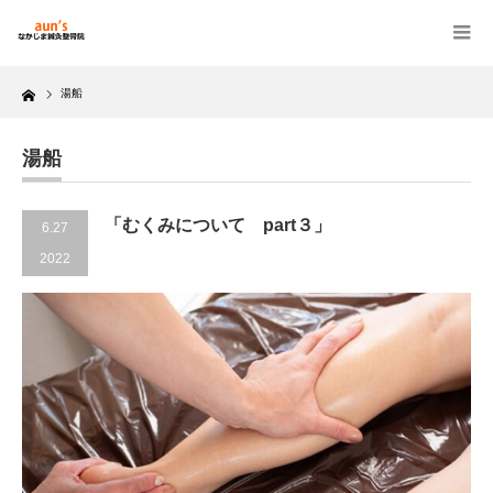
Home
湯船
湯船
「むくみについて part３」
6.27
2022