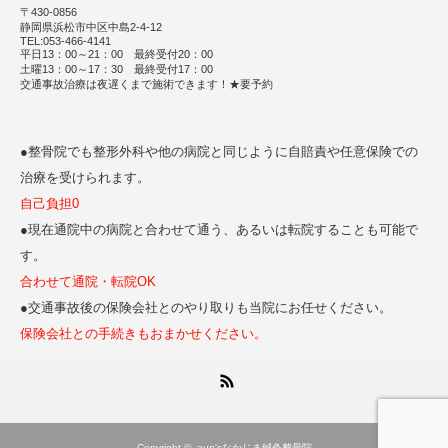
〒430-0856
静岡県浜松市中区中島2-4-12
TEL:053-466-4141
平日13：00～21：00 最終受付20：00
土曜13：00～17：30 最終受付17：00
交通事故治療は夜遅くまで施術できます！★要予約
●整骨院でも整形外科や他の病院と同じように自賠責や任意保険での
治療を受けられます。
自己負担0
●現在通院中の病院と合わせて通う、あるいは転院することも可能で
す。
合わせて通院・転院OK
●交通事故後の保険会社とのやり取りも当院にお任せください。
保険会社との手続きもおまかせください。
RSS
Copyright ©
aun'sなかじま鍼灸整骨院