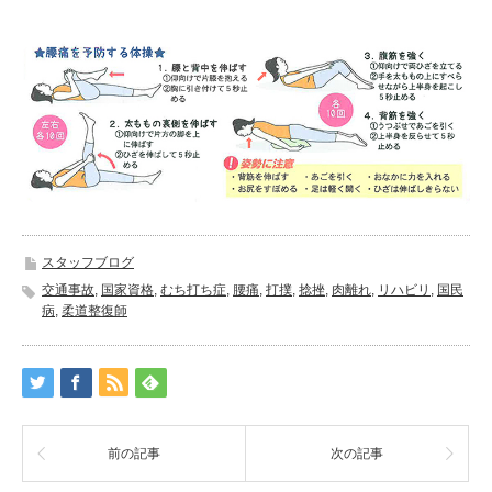
スタッフブログ
交通事故
,
国家資格
,
むち打ち症
,
腰痛
,
打撲
,
捻挫
,
肉離れ
,
リハビリ
,
国民
病
,
柔道整復師
前の記事
次の記事