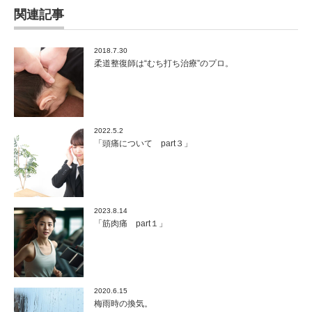
関連記事
2018.7.30
柔道整復師は“むち打ち治療”のプロ。
2022.5.2
「頭痛について part３」
2023.8.14
「筋肉痛 part１」
2020.6.15
梅雨時の換気。