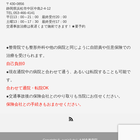
〒430-0856
静岡県浜松市中区中島2-4-12
TEL:053-466-4141
平日13：00～21：00 最終受付20：00
土曜13：00～17：30 最終受付17：00
交通事故治療は夜遅くまで施術できます！★要予約
●整骨院でも整形外科や他の病院と同じように自賠責や任意保険での
治療を受けられます。
自己負担0
●現在通院中の病院と合わせて通う、あるいは転院することも可能で
す。
合わせて通院・転院OK
●交通事故後の保険会社とのやり取りも当院にお任せください。
保険会社との手続きもおまかせください。
RSS
Copyright ©
aun'sなかじま鍼灸整骨院