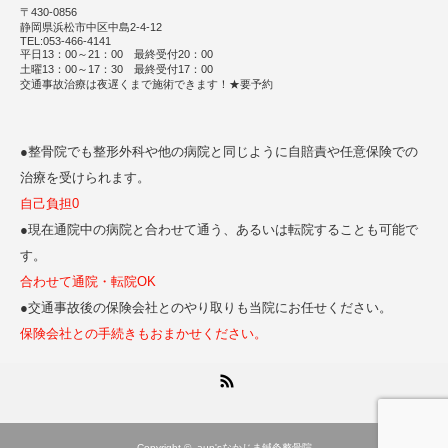
〒430-0856
静岡県浜松市中区中島2-4-12
TEL:053-466-4141
平日13：00～21：00 最終受付20：00
土曜13：00～17：30 最終受付17：00
交通事故治療は夜遅くまで施術できます！★要予約
●整骨院でも整形外科や他の病院と同じように自賠責や任意保険での
治療を受けられます。
自己負担0
●現在通院中の病院と合わせて通う、あるいは転院することも可能で
す。
合わせて通院・転院OK
●交通事故後の保険会社とのやり取りも当院にお任せください。
保険会社との手続きもおまかせください。
RSS
Copyright ©
aun'sなかじま鍼灸整骨院