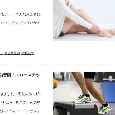
らない…。そんな冷たさに
手先・足先まであたたかく
。
ー
,
柔道整復師
,
交通事故
動習慣「スローステッ
てきました。運動の秋に始
ませんか。そこで、家の中
が多い「スローステップ」