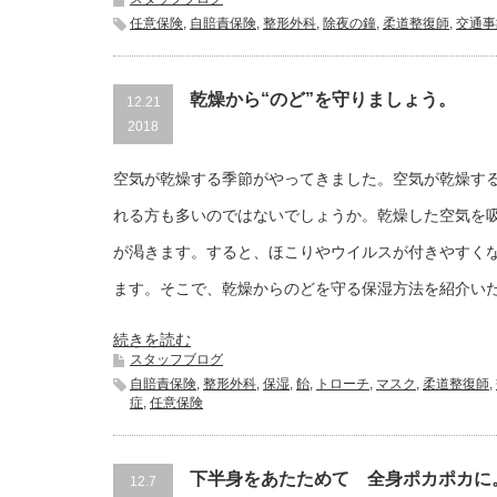
任意保険
,
自賠責保険
,
整形外科
,
除夜の鐘
,
柔道整復師
,
交通事
乾燥から“のど”を守りましょう。
12.21
2018
空気が乾燥する季節がやってきました。空気が乾燥す
れる方も多いのではないでしょうか。乾燥した空気を
が渇きます。すると、ほこりやウイルスが付きやすく
ます。そこで、乾燥からのどを守る保湿方法を紹介い
続きを読む
スタッフブログ
自賠責保険
,
整形外科
,
保湿
,
飴
,
トローチ
,
マスク
,
柔道整復師
,
症
,
任意保険
下半身をあたためて 全身ポカポカに
12.7