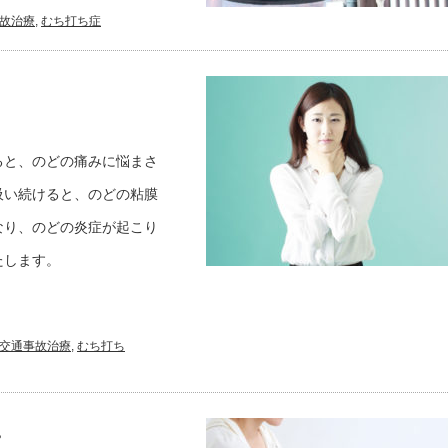
故治療
,
むち打ち症
ると、のどの痛みに悩まさ
吸い続けると、のどの粘膜
なり、のどの炎症が起こり
たします。
交通事故治療
,
むち打ち
。