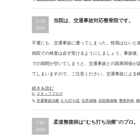
当院は、交通事故対応整骨院です。
11.15
2018
不運にも、交通事故に遭ってしまった。怪我はないと
病院での検査は必ず受けるようにしましょう。事故後
での期間が空いてしまうと、交通事故との因果関係が
てしまいますので、ご注意ください。交通事故による
続きを読む
スタッフブログ
交通事故治療
,
むち打ち症
,
任意保険
,
自賠責保険
,
整形外科
,
補
柔道整復師は“むち打ち治療”のプロ。
7.30
2018