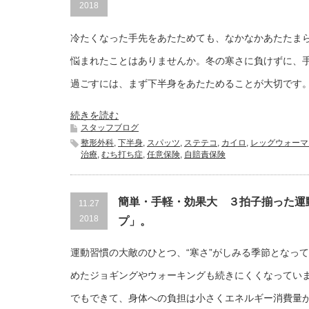
2018
冷たくなった手先をあたためても、なかなかあたたま
悩まれたことはありませんか。冬の寒さに負けずに、
過ごすには、まず下半身をあたためることが大切です
続きを読む
スタッフブログ
整形外科
,
下半身
,
スパッツ
,
ステテコ
,
カイロ
,
レッグウォーマ
治療
,
むち打ち症
,
任意保険
,
自賠責保険
簡単・手軽・効果大 ３拍子揃った運
11.27
2018
プ」。
運動習慣の大敵のひとつ、“寒さ”がしみる季節となっ
めたジョギングやウォーキングも続きにくくなってい
でもできて、身体への負担は小さくエネルギー消費量