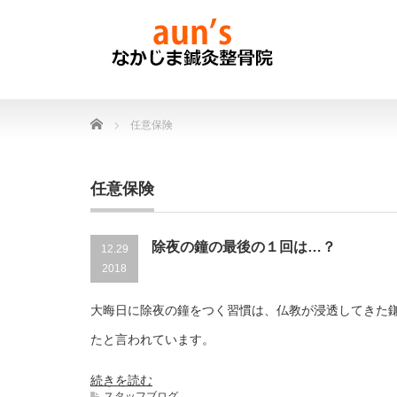
Home
任意保険
任意保険
除夜の鐘の最後の１回は…？
12.29
2018
大晦日に除夜の鐘をつく習慣は、仏教が浸透してきた
たと言われています。
続きを読む
スタッフブログ