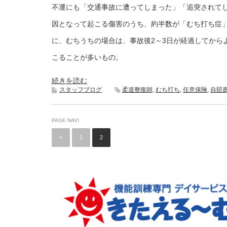
不運にも「交通事故に遭ってしまった」「追突されて
因となって起こる傷害のうち、約半数が「むち打ち症
に、むちうちの場合は、事故後2～3日が経過してから
こることが多いもの。
続きを読む
スタッフブログ
柔道整復師
,
むち打ち
,
任意保険
,
自賠
PAGE NAVI
«
1
2