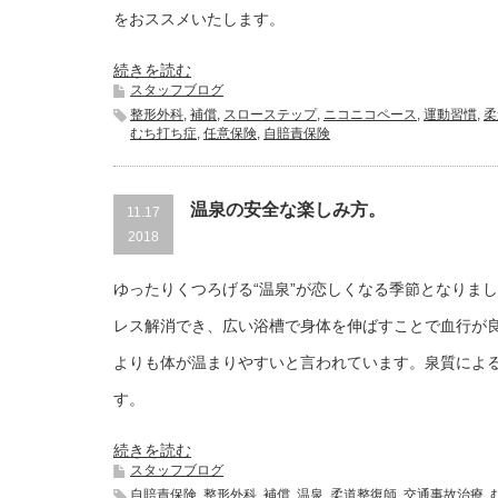
をおススメいたします。
続きを読む
スタッフブログ
整形外科
,
補償
,
スローステップ
,
ニコニコペース
,
運動習慣
,
柔
むち打ち症
,
任意保険
,
自賠責保険
温泉の安全な楽しみ方。
11.17
2018
ゆったりくつろげる“温泉”が恋しくなる季節となりま
レス解消でき、広い浴槽で身体を伸ばすことで血行が
よりも体が温まりやすいと言われています。泉質によ
す。
続きを読む
スタッフブログ
自賠責保険
,
整形外科
,
補償
,
温泉
,
柔道整復師
,
交通事故治療
,