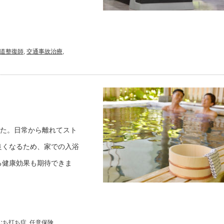
道整復師
,
交通事故治療
,
した。日常から離れてスト
良くなるため、家での入浴
る健康効果も期待できま
むち打ち症
,
任意保険