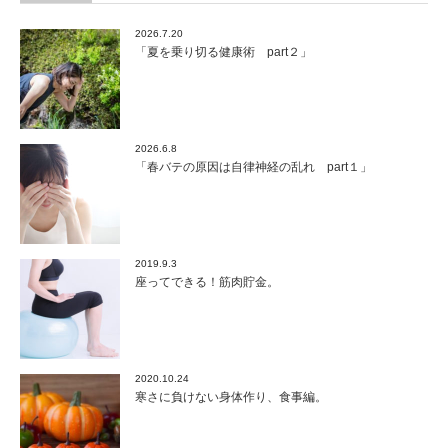
2026.7.20
「夏を乗り切る健康術 part２」
2026.6.8
「春バテの原因は自律神経の乱れ part１」
2019.9.3
座ってできる！筋肉貯金。
2020.10.24
寒さに負けない身体作り、食事編。